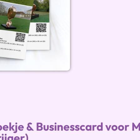
oekje & Businesscard voor
ijger)