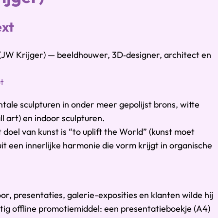
ext
(JW Krijger) — beeldhouwer, 3D‑designer, architect en
ut
ale sculpturen in onder meer gepolijst brons, witte
l art) en indoor sculpturen.
 doel van kunst is “to uplift the World” (kunst moet
t een innerlijke harmonie die vorm krijgt in organische
or, presentaties, galerie-exposities en klanten wilde hij
ig offline promotiemiddel: een presentatieboekje (A4)