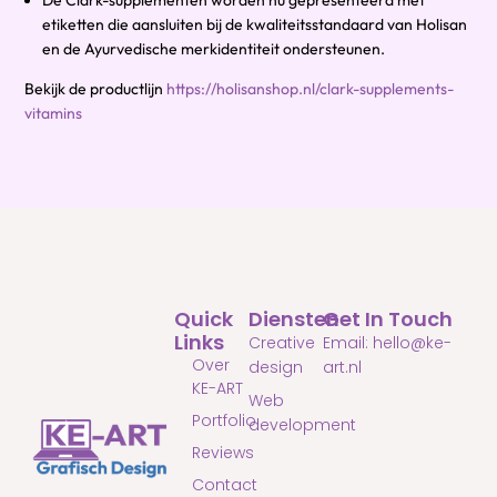
De Clark-supplementen worden nu gepresenteerd met
etiketten die aansluiten bij de kwaliteitsstandaard van Holisan
en de Ayurvedische merkidentiteit ondersteunen.
Bekijk de productlijn
https://holisanshop.nl/clark-supplements-
vitamins
Quick
Diensten
Get In Touch
Links
Creative
Email: hello@ke-
Over
design
art.nl
KE-ART
Web
Portfolio
development
Reviews
Contact